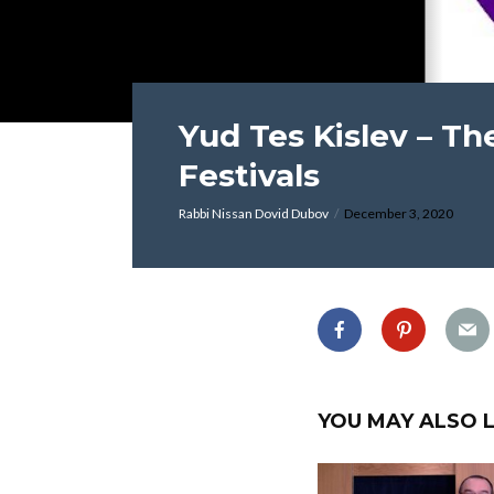
Yud Tes Kislev – The
Festivals
Rabbi Nissan Dovid Dubov
December 3, 2020
YOU MAY ALSO L