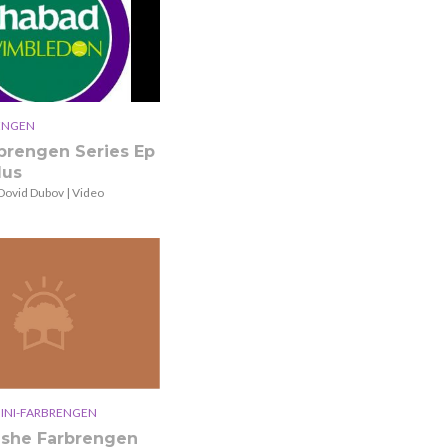
ENGEN
rbrengen Series Ep
dus
Dovid Dubov | Video
INI-FARBRENGEN
ishe Farbrengen