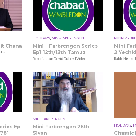
,
HOLIDAYS
MINI-FARBRENGEN
MINI-FARBR
eit Chana
Mini – Farbrengen Series
Mini Fa
Ep1 12th/13th Tamuz
2 Yechi
dio
Rabbi Nissan Dovid Dubov | Video
Rabbi Nissan 
MINI-FARBRENGEN
,
HOLIDAYS
M
eries Ep
Mini Farbrengen 28th
Chassid
5781
Sivan