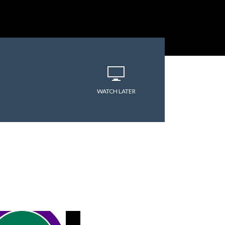
varitryyyy
WATCH LATER